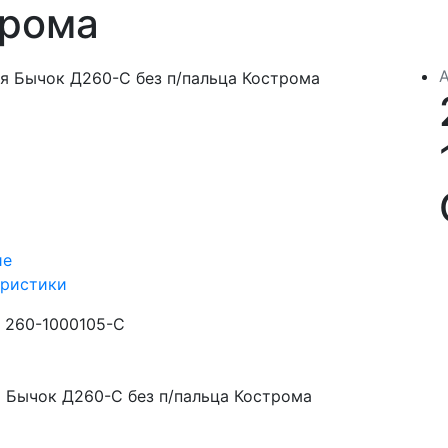
трома
ие
еристики
260-1000105-С
 Бычок Д260-С без п/пальца Кострома