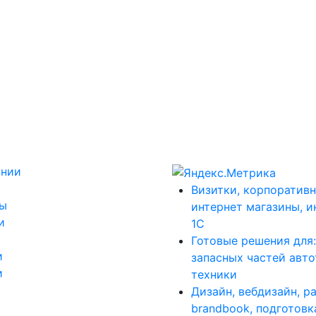
ании
Визитки, корпоративн
ты
интернет магазины, и
и
1С
Готовые решения для
и
запасных частей авт
и
техники
Дизайн, вебдизайн, р
brandbook, подготовк