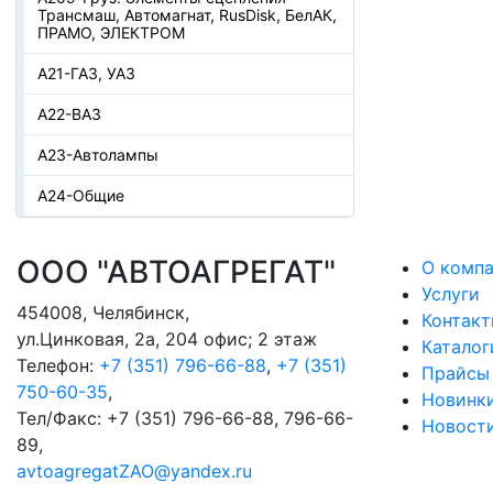
Трансмаш, Автомагнат, RusDisk, БелАК,
ПРАМО, ЭЛЕКТРОМ
А21-ГАЗ, УАЗ
А22-ВАЗ
А23-Автолампы
А24-Общие
ООО "АВТОАГРЕГАТ"
О комп
Услуги
454008
,
Челябинск
,
Контак
ул.Цинковая, 2а, 204 офис; 2 этаж
Каталог
Телефон:
+7 (351) 796-66-88
,
+7 (351)
Прайсы
750-60-35
,
Новинк
Тел/Факс:
+7 (351) 796-66-88, 796-66-
Новост
89
,
avtoagregatZAO@yandex.ru