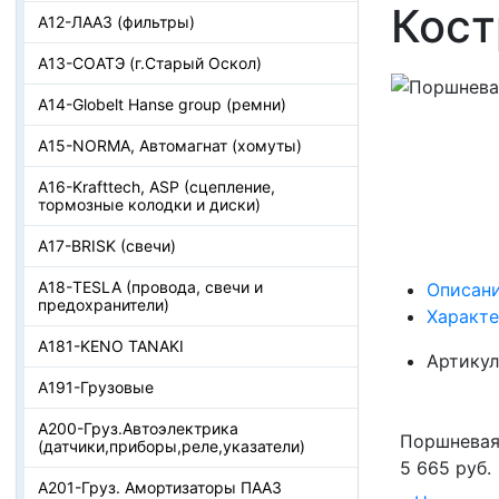
Кос
А12-ЛААЗ (фильтры)
А13-СОАТЭ (г.Старый Оскол)
А14-Globelt Hanse group (ремни)
А15-NORMA, Автомагнат (хомуты)
А16-Krafttech, ASP (сцепление,
тормозные колодки и диски)
А17-BRISK (свечи)
А18-TESLA (провода, свечи и
Описан
предохранители)
Характ
А181-KENO TANAKI
Артикул
А191-Грузовые
А200-Груз.Автоэлектрика
Поршневая
(датчики,приборы,реле,указатели)
5 665 руб.
А201-Груз. Амортизаторы ПААЗ