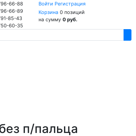
796-66-88
Войти
Регистрация
796-66-89
Корзина
0 позиций
791-85-43
на сумму
0 руб.
750-60-35
без п/пальца