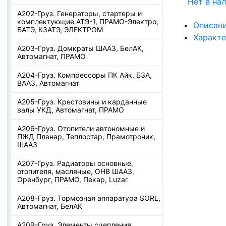
Нет в на
А202-Груз. Генераторы, стартеры и
комплектующие АТЭ-1, ПРАМО-Электро,
Описан
БАТЭ, КЗАТЭ, ЭЛЕКТРОМ
Характ
А203-Груз. Домкраты ШААЗ, БелАК,
Автомагнат, ПРАМО
А204-Груз. Компрессоры ПК Айк, БЗА,
ВААЗ, Автомагнат
А205-Груз. Крестовины и карданные
валы УКД, Автомагнат, ПРАМО
А206-Груз. Отопители автономные и
ПЖД Планар, Теплостар, Прамотроник,
ШААЗ
А207-Груз. Радиаторы основные,
отопителя, масляные, ОНВ ШААЗ,
Оренбург, ПРАМО, Пекар, Luzar
А208-Груз. Тормозная аппаратура SORL,
Автомагнат, БелАК
А209-Груз. Элементы сцепления