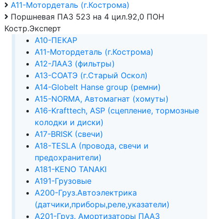
А11-Мотордеталь (г.Кострома)
Поршневая ПАЗ 523 на 4 цил.92,0 ПОН
Костр.Эксперт
А10-ПЕКАР
А11-Мотордеталь (г.Кострома)
А12-ЛААЗ (фильтры)
А13-СОАТЭ (г.Старый Оскол)
А14-Globelt Hanse group (ремни)
А15-NORMA, Автомагнат (хомуты)
А16-Krafttech, ASP (сцепление, тормозные
колодки и диски)
А17-BRISK (свечи)
А18-TESLA (провода, свечи и
предохранители)
А181-KENO TANAKI
А191-Грузовые
А200-Груз.Автоэлектрика
(датчики,приборы,реле,указатели)
А201-Груз. Амортизаторы ПААЗ