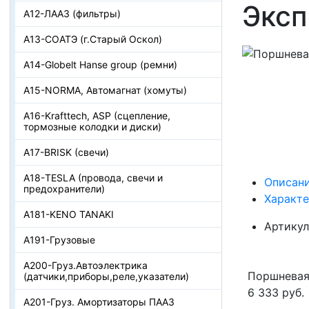
Эксп
А12-ЛААЗ (фильтры)
А13-СОАТЭ (г.Старый Оскол)
А14-Globelt Hanse group (ремни)
А15-NORMA, Автомагнат (хомуты)
А16-Krafttech, ASP (сцепление,
тормозные колодки и диски)
А17-BRISK (свечи)
А18-TESLA (провода, свечи и
Описан
предохранители)
Характ
А181-KENO TANAKI
Артикул
А191-Грузовые
А200-Груз.Автоэлектрика
Поршневая 
(датчики,приборы,реле,указатели)
6 333 руб.
А201-Груз. Амортизаторы ПААЗ