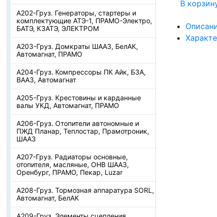
В корзин
А202-Груз. Генераторы, стартеры и
комплектующие АТЭ-1, ПРАМО-Электро,
Описан
БАТЭ, КЗАТЭ, ЭЛЕКТРОМ
Характ
А203-Груз. Домкраты ШААЗ, БелАК,
Автомагнат, ПРАМО
А204-Груз. Компрессоры ПК Айк, БЗА,
ВААЗ, Автомагнат
А205-Груз. Крестовины и карданные
валы УКД, Автомагнат, ПРАМО
А206-Груз. Отопители автономные и
ПЖД Планар, Теплостар, Прамотроник,
ШААЗ
А207-Груз. Радиаторы основные,
отопителя, масляные, ОНВ ШААЗ,
Оренбург, ПРАМО, Пекар, Luzar
А208-Груз. Тормозная аппаратура SORL,
Автомагнат, БелАК
А209-Груз. Элементы сцепления