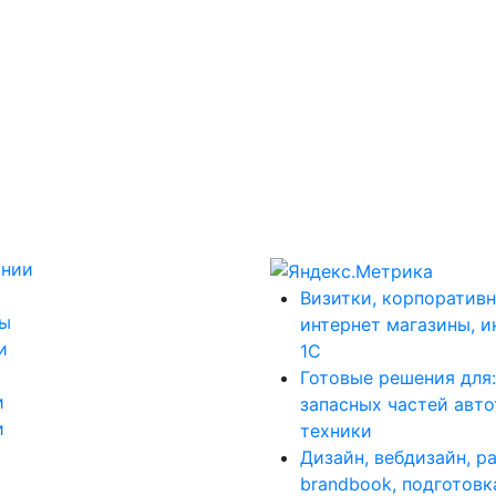
ании
Визитки, корпоративн
ты
интернет магазины, и
и
1С
Готовые решения для
и
запасных частей авт
и
техники
Дизайн, вебдизайн, р
brandbook, подготовк