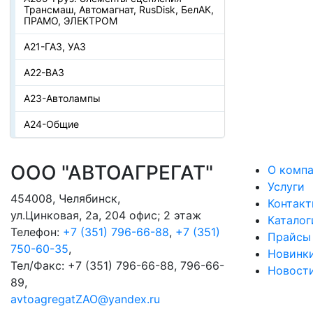
Трансмаш, Автомагнат, RusDisk, БелАК,
ПРАМО, ЭЛЕКТРОМ
А21-ГАЗ, УАЗ
А22-ВАЗ
А23-Автолампы
А24-Общие
ООО "АВТОАГРЕГАТ"
О комп
Услуги
454008
,
Челябинск
,
Контак
ул.Цинковая, 2а, 204 офис; 2 этаж
Каталог
Телефон:
+7 (351) 796-66-88
,
+7 (351)
Прайсы
750-60-35
,
Новинк
Тел/Факс:
+7 (351) 796-66-88, 796-66-
Новост
89
,
avtoagregatZAO@yandex.ru