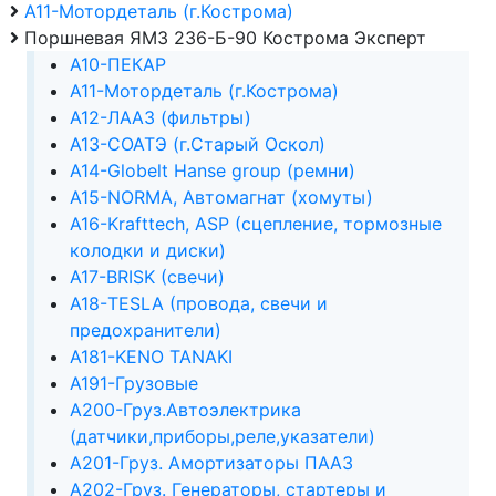
А11-Мотордеталь (г.Кострома)
Поршневая ЯМЗ 236-Б-90 Кострома Эксперт
А10-ПЕКАР
А11-Мотордеталь (г.Кострома)
А12-ЛААЗ (фильтры)
А13-СОАТЭ (г.Старый Оскол)
А14-Globelt Hanse group (ремни)
А15-NORMA, Автомагнат (хомуты)
А16-Krafttech, ASP (сцепление, тормозные
колодки и диски)
А17-BRISK (свечи)
А18-TESLA (провода, свечи и
предохранители)
А181-KENO TANAKI
А191-Грузовые
А200-Груз.Автоэлектрика
(датчики,приборы,реле,указатели)
А201-Груз. Амортизаторы ПААЗ
А202-Груз. Генераторы, стартеры и