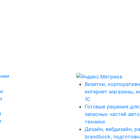
ании
Визитки, корпоративн
ты
интернет магазины, и
и
1С
Готовые решения для
и
запасных частей авт
и
техники
Дизайн, вебдизайн, р
brandbook, подготовк