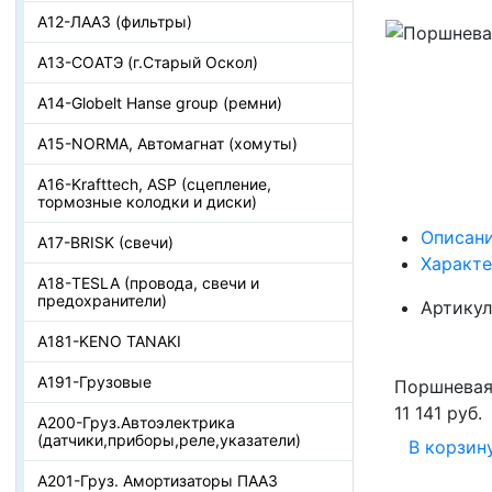
А12-ЛААЗ (фильтры)
А13-СОАТЭ (г.Старый Оскол)
А14-Globelt Hanse group (ремни)
А15-NORMA, Автомагнат (хомуты)
А16-Krafttech, ASP (сцепление,
тормозные колодки и диски)
Описан
А17-BRISK (свечи)
Характ
А18-TESLA (провода, свечи и
предохранители)
Артикул
А181-KENO TANAKI
А191-Грузовые
Поршневая 
11 141 руб.
А200-Груз.Автоэлектрика
(датчики,приборы,реле,указатели)
В корзин
А201-Груз. Амортизаторы ПААЗ