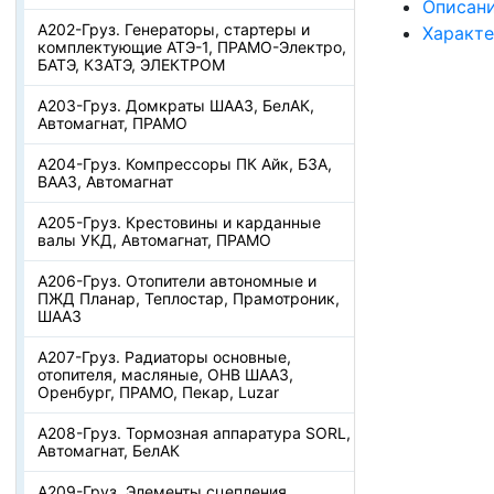
Описан
А202-Груз. Генераторы, стартеры и
Характ
комплектующие АТЭ-1, ПРАМО-Электро,
БАТЭ, КЗАТЭ, ЭЛЕКТРОМ
А203-Груз. Домкраты ШААЗ, БелАК,
Автомагнат, ПРАМО
А204-Груз. Компрессоры ПК Айк, БЗА,
ВААЗ, Автомагнат
А205-Груз. Крестовины и карданные
валы УКД, Автомагнат, ПРАМО
А206-Груз. Отопители автономные и
ПЖД Планар, Теплостар, Прамотроник,
ШААЗ
А207-Груз. Радиаторы основные,
отопителя, масляные, ОНВ ШААЗ,
Оренбург, ПРАМО, Пекар, Luzar
А208-Груз. Тормозная аппаратура SORL,
Автомагнат, БелАК
А209-Груз. Элементы сцепления