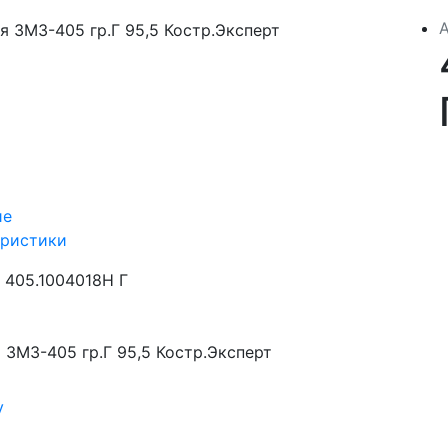
ие
еристики
405.1004018Н Г
ЗМЗ-405 гр.Г 95,5 Костр.Эксперт
у