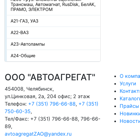
Трансмаш, Автомагнат, RusDisk, БелАК,
ПРАМО, ЭЛЕКТРОМ
А21-ГАЗ, УАЗ
А22-ВАЗ
А23-Автолампы
А24-Общие
ООО "АВТОАГРЕГАТ"
О комп
Услуги
454008
,
Челябинск
,
Контак
ул.Цинковая, 2а, 204 офис; 2 этаж
Каталог
Телефон:
+7 (351) 796-66-88
,
+7 (351)
Прайсы
750-60-35
,
Новинк
Тел/Факс:
+7 (351) 796-66-88, 796-66-
Новост
89
,
avtoagregatZAO@yandex.ru