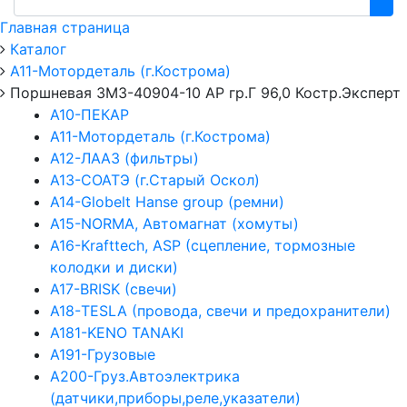
Главная страница
Каталог
А11-Мотордеталь (г.Кострома)
Поршневая ЗМЗ-40904-10 АР гр.Г 96,0 Костр.Эксперт
А10-ПЕКАР
А11-Мотордеталь (г.Кострома)
А12-ЛААЗ (фильтры)
А13-СОАТЭ (г.Старый Оскол)
А14-Globelt Hanse group (ремни)
А15-NORMA, Автомагнат (хомуты)
А16-Krafttech, ASP (сцепление, тормозные
колодки и диски)
А17-BRISK (свечи)
А18-TESLA (провода, свечи и предохранители)
А181-KENO TANAKI
А191-Грузовые
А200-Груз.Автоэлектрика
(датчики,приборы,реле,указатели)