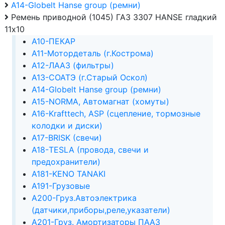
А14-Globelt Hanse group (ремни)
Ремень приводной (1045) ГАЗ 3307 HANSE гладкий
11х10
А10-ПЕКАР
А11-Мотордеталь (г.Кострома)
А12-ЛААЗ (фильтры)
А13-СОАТЭ (г.Старый Оскол)
А14-Globelt Hanse group (ремни)
А15-NORMA, Автомагнат (хомуты)
А16-Krafttech, ASP (сцепление, тормозные
колодки и диски)
А17-BRISK (свечи)
А18-TESLA (провода, свечи и
предохранители)
А181-KENO TANAKI
А191-Грузовые
А200-Груз.Автоэлектрика
(датчики,приборы,реле,указатели)
А201-Груз. Амортизаторы ПААЗ