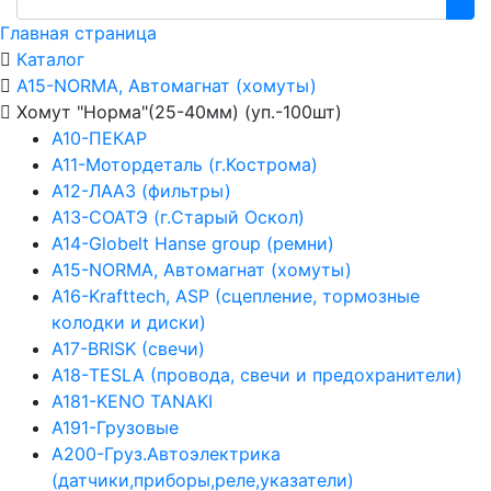
Главная страница
Каталог
А15-NORMA, Автомагнат (хомуты)
Хомут "Норма"(25-40мм) (уп.-100шт)
А10-ПЕКАР
А11-Мотордеталь (г.Кострома)
А12-ЛААЗ (фильтры)
А13-СОАТЭ (г.Старый Оскол)
А14-Globelt Hanse group (ремни)
А15-NORMA, Автомагнат (хомуты)
А16-Krafttech, ASP (сцепление, тормозные
колодки и диски)
А17-BRISK (свечи)
А18-TESLA (провода, свечи и предохранители)
А181-KENO TANAKI
А191-Грузовые
А200-Груз.Автоэлектрика
(датчики,приборы,реле,указатели)