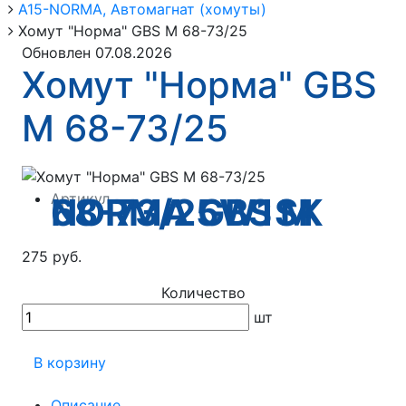
А15-NORMA, Автомагнат (хомуты)
Хомут "Норма" GBS М 68-73/25
Обновлен 07.08.2026
Хомут "Норма" GBS
М 68-73/25
Артикул
NORMA GBS M 68-73/25W1SK
275 руб.
Количество
шт
В корзину
Описание