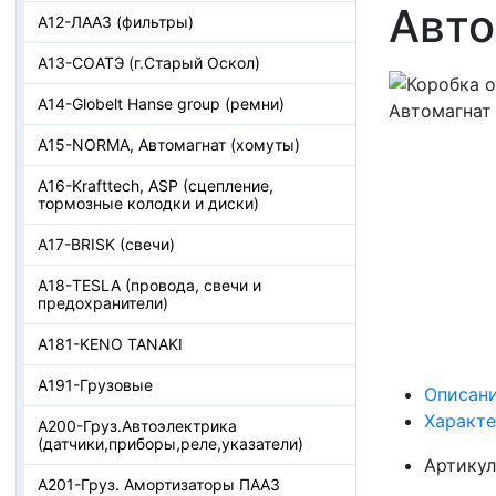
Авто
А12-ЛААЗ (фильтры)
А13-СОАТЭ (г.Старый Оскол)
А14-Globelt Hanse group (ремни)
А15-NORMA, Автомагнат (хомуты)
А16-Krafttech, ASP (сцепление,
тормозные колодки и диски)
А17-BRISK (свечи)
А18-TESLA (провода, свечи и
предохранители)
А181-KENO TANAKI
А191-Грузовые
Описан
Характ
А200-Груз.Автоэлектрика
(датчики,приборы,реле,указатели)
Артикул
А201-Груз. Амортизаторы ПААЗ