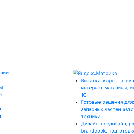
ании
Визитки, корпоративн
ты
интернет магазины, и
и
1С
Готовые решения для
и
запасных частей авт
и
техники
Дизайн, вебдизайн, р
brandbook, подготовк