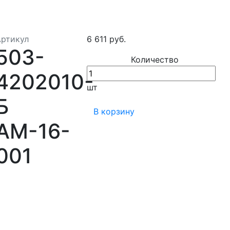
Артикул
6 611 руб.
503-
Количество
4202010-
шт
Б
В корзину
АМ-16-
001