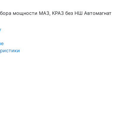
тбора мощности МАЗ, КРАЗ без НШ Автомагнат
у
ие
еристики