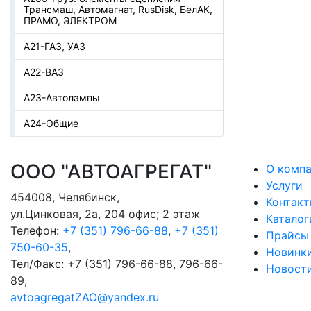
Трансмаш, Автомагнат, RusDisk, БелАК,
ПРАМО, ЭЛЕКТРОМ
А21-ГАЗ, УАЗ
А22-ВАЗ
А23-Автолампы
А24-Общие
ООО "АВТОАГРЕГАТ"
О комп
Услуги
454008
,
Челябинск
,
Контак
ул.Цинковая, 2а, 204 офис; 2 этаж
Каталог
Телефон:
+7 (351) 796-66-88
,
+7 (351)
Прайсы
750-60-35
,
Новинк
Тел/Факс:
+7 (351) 796-66-88, 796-66-
Новост
89
,
avtoagregatZAO@yandex.ru