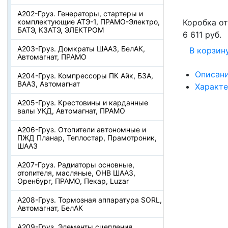
А202-Груз. Генераторы, стартеры и
комплектующие АТЭ-1, ПРАМО-Электро,
Коробка о
БАТЭ, КЗАТЭ, ЭЛЕКТРОМ
6 611 руб.
А203-Груз. Домкраты ШААЗ, БелАК,
В корзин
Автомагнат, ПРАМО
Описан
А204-Груз. Компрессоры ПК Айк, БЗА,
ВААЗ, Автомагнат
Характ
А205-Груз. Крестовины и карданные
валы УКД, Автомагнат, ПРАМО
А206-Груз. Отопители автономные и
ПЖД Планар, Теплостар, Прамотроник,
ШААЗ
А207-Груз. Радиаторы основные,
отопителя, масляные, ОНВ ШААЗ,
Оренбург, ПРАМО, Пекар, Luzar
А208-Груз. Тормозная аппаратура SORL,
Автомагнат, БелАК
А209-Груз. Элементы сцепления