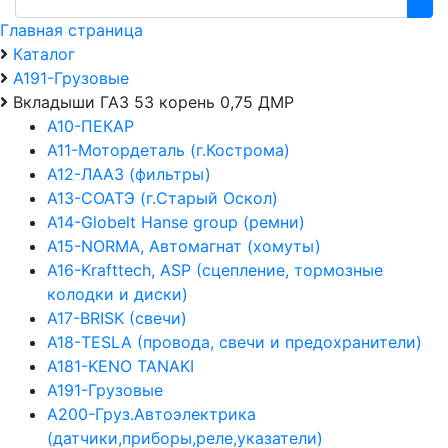
Главная страница
Каталог
А191-Грузовые
Вкладыши ГАЗ 53 корень 0,75 ДМР
А10-ПЕКАР
А11-Мотордеталь (г.Кострома)
А12-ЛААЗ (фильтры)
А13-СОАТЭ (г.Старый Оскол)
А14-Globelt Hanse group (ремни)
А15-NORMA, Автомагнат (хомуты)
А16-Krafttech, ASP (сцепление, тормозные
колодки и диски)
А17-BRISK (свечи)
А18-TESLA (провода, свечи и предохранители)
А181-KENO TANAKI
А191-Грузовые
А200-Груз.Автоэлектрика
(датчики,приборы,реле,указатели)