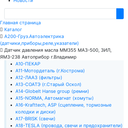
Новости
Главная страница
Каталог
А200-Груз.Автоэлектрика
(датчики,приборы,реле,указатели)
Датчик давления масла ММ355 МАЗ-500, ЗИЛ,
ЯМЗ-238 Автоприбор г.Владимир
А10-ПЕКАР
А11-Мотордеталь (г.Кострома)
А12-ЛААЗ (фильтры)
А13-СОАТЭ (г.Старый Оскол)
А14-Globelt Hanse group (ремни)
А15-NORMA, Автомагнат (хомуты)
А16-Krafttech, ASP (сцепление, тормозные
колодки и диски)
А17-BRISK (свечи)
А18-TESLA (провода, свечи и предохранители)