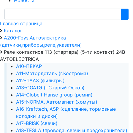
Новости
Главная страница
Каталог
А200-Груз.Автоэлектрика
(датчики,приборы,реле,указатели)
Реле контактное 113 (стартера) (5-ти контакт) 24В
AVTOELECTRICA
А10-ПЕКАР
А11-Мотордеталь (г.Кострома)
А12-ЛААЗ (фильтры)
А13-СОАТЭ (г.Старый Оскол)
А14-Globelt Hanse group (ремни)
А15-NORMA, Автомагнат (хомуты)
А16-Krafttech, ASP (сцепление, тормозные
колодки и диски)
А17-BRISK (свечи)
А18-TESLA (провода, свечи и предохранители)