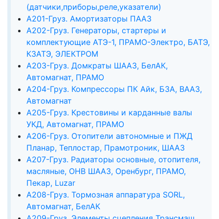
(датчики,приборы,реле,указатели)
А201-Груз. Амортизаторы ПААЗ
А202-Груз. Генераторы, стартеры и
комплектующие АТЭ-1, ПРАМО-Электро, БАТЭ,
КЗАТЭ, ЭЛЕКТРОМ
А203-Груз. Домкраты ШААЗ, БелАК,
Автомагнат, ПРАМО
А204-Груз. Компрессоры ПК Айк, БЗА, ВААЗ,
Автомагнат
А205-Груз. Крестовины и карданные валы
УКД, Автомагнат, ПРАМО
А206-Груз. Отопители автономные и ПЖД
Планар, Теплостар, Прамотроник, ШААЗ
А207-Груз. Радиаторы основные, отопителя,
масляные, ОНВ ШААЗ, Оренбург, ПРАМО,
Пекар, Luzar
А208-Груз. Тормозная аппаратура SORL,
Автомагнат, БелАК
А209-Груз. Элементы сцепления Трансмаш,