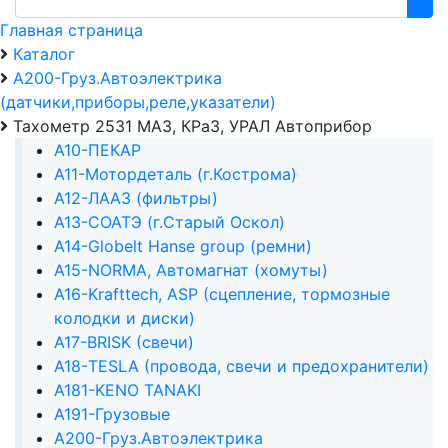
Главная страница
Каталог
А200-Груз.Автоэлектрика
(датчики,приборы,реле,указатели)
Тахометр 2531 МАЗ, КРаЗ, УРАЛ Автоприбор
А10-ПЕКАР
А11-Мотордеталь (г.Кострома)
А12-ЛААЗ (фильтры)
А13-СОАТЭ (г.Старый Оскол)
А14-Globelt Hanse group (ремни)
А15-NORMA, Автомагнат (хомуты)
А16-Krafttech, ASP (сцепление, тормозные
колодки и диски)
А17-BRISK (свечи)
А18-TESLA (провода, свечи и предохранители)
А181-KENO TANAKI
А191-Грузовые
А200-Груз.Автоэлектрика