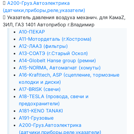
А200-Груз.Автоэлектрика
(датчики,приборы,реле,указатели)
Указатель давления воздуха механич. для КамаZ,
ЗИЛ, ГАЗ 1401 Автоприбор г.Владимир
А10-ПЕКАР
А11-Мотордеталь (г.Кострома)
А12-ЛААЗ (фильтры)
А13-СОАТЭ (г.Старый Оскол)
А14-Globelt Hanse group (ремни)
А15-NORMA, Автомагнат (хомуты)
А16-Krafttech, ASP (сцепление, тормозные
колодки и диски)
А17-BRISK (свечи)
А18-TESLA (провода, свечи и
предохранители)
А181-KENO TANAKI
А191-Грузовые
А200-Груз.Автоэлектрика
(датчики,приборы,реле,указатели)