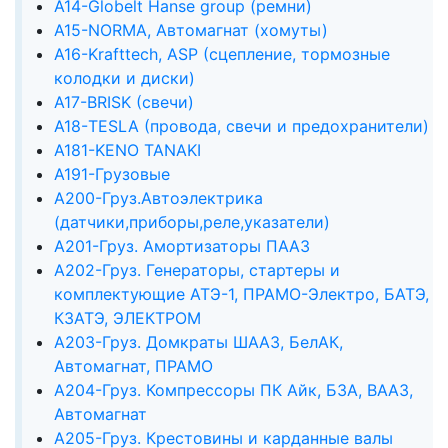
А14-Globelt Hanse group (ремни)
А15-NORMA, Автомагнат (хомуты)
А16-Krafttech, ASP (сцепление, тормозные
колодки и диски)
А17-BRISK (свечи)
А18-TESLA (провода, свечи и предохранители)
А181-KENO TANAKI
А191-Грузовые
А200-Груз.Автоэлектрика
(датчики,приборы,реле,указатели)
А201-Груз. Амортизаторы ПААЗ
А202-Груз. Генераторы, стартеры и
комплектующие АТЭ-1, ПРАМО-Электро, БАТЭ,
КЗАТЭ, ЭЛЕКТРОМ
А203-Груз. Домкраты ШААЗ, БелАК,
Автомагнат, ПРАМО
А204-Груз. Компрессоры ПК Айк, БЗА, ВААЗ,
Автомагнат
А205-Груз. Крестовины и карданные валы