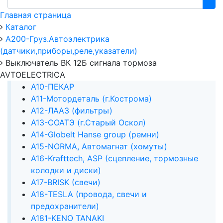
Главная страница
Каталог
А200-Груз.Автоэлектрика
(датчики,приборы,реле,указатели)
Выключатель ВК 12Б сигнала тормоза
AVTOELECTRICA
А10-ПЕКАР
А11-Мотордеталь (г.Кострома)
А12-ЛААЗ (фильтры)
А13-СОАТЭ (г.Старый Оскол)
А14-Globelt Hanse group (ремни)
А15-NORMA, Автомагнат (хомуты)
А16-Krafttech, ASP (сцепление, тормозные
колодки и диски)
А17-BRISK (свечи)
А18-TESLA (провода, свечи и
предохранители)
А181-KENO TANAKI