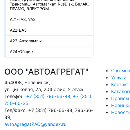
Трансмаш, Автомагнат, RusDisk, БелАК,
ПРАМО, ЭЛЕКТРОМ
А21-ГАЗ, УАЗ
А22-ВАЗ
А23-Автолампы
А24-Общие
ООО "АВТОАГРЕГАТ"
О комп
Услуги
454008
,
Челябинск
,
Контак
ул.Цинковая, 2а, 204 офис; 2 этаж
Каталог
Телефон:
+7 (351) 796-66-88
,
+7 (351)
Прайсы
750-60-35
,
Новинк
Тел/Факс:
+7 (351) 796-66-88, 796-66-
Новост
89
,
avtoagregatZAO@yandex.ru