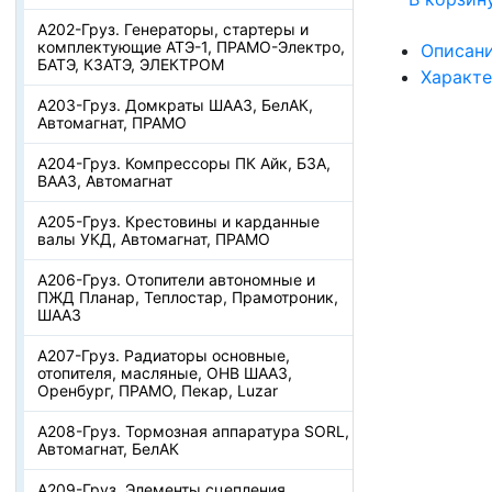
А202-Груз. Генераторы, стартеры и
комплектующие АТЭ-1, ПРАМО-Электро,
Описан
БАТЭ, КЗАТЭ, ЭЛЕКТРОМ
Характ
А203-Груз. Домкраты ШААЗ, БелАК,
Автомагнат, ПРАМО
А204-Груз. Компрессоры ПК Айк, БЗА,
ВААЗ, Автомагнат
А205-Груз. Крестовины и карданные
валы УКД, Автомагнат, ПРАМО
А206-Груз. Отопители автономные и
ПЖД Планар, Теплостар, Прамотроник,
ШААЗ
А207-Груз. Радиаторы основные,
отопителя, масляные, ОНВ ШААЗ,
Оренбург, ПРАМО, Пекар, Luzar
А208-Груз. Тормозная аппаратура SORL,
Автомагнат, БелАК
А209-Груз. Элементы сцепления