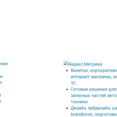
ании
Визитки, корпоративн
ты
интернет магазины, и
и
1С
Готовые решения для
и
запасных частей авт
и
техники
Дизайн, вебдизайн, р
brandbook, подготовк