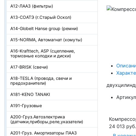
А12-ЛААЗ (фильтры)
А13-СОАТЭ (г.Старый Оскол)
А14-Globelt Hanse group (ремни)
А15-NORMA, Автомагнат (хомуты)
А16-Krafttech, ASP (сцепление,
тормозные колодки и диски)
Описан
А17-BRISK (свечи)
Характ
А18-TESLA (провода, свечи и
предохранители)
двухцилинд
А181-KENO TANAKI
Артикул
А191-Грузовые
А200-Груз.Автоэлектрика
Компрессо
(датчики,приборы,реле,указатели)
24 013 руб.
А201-Груз. Амортизаторы ПААЗ
В корзин