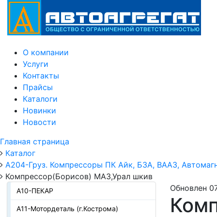
О компании
Услуги
Контакты
Прайсы
Каталоги
Новинки
Новости
Главная страница
Каталог
А204-Груз. Компрессоры ПК Айк, БЗА, ВААЗ, Автомаг
Компрессор(Борисов) МАЗ,Урал шкив
Обновлен 07
А10-ПЕКАР
Комп
А11-Мотордеталь (г.Кострома)