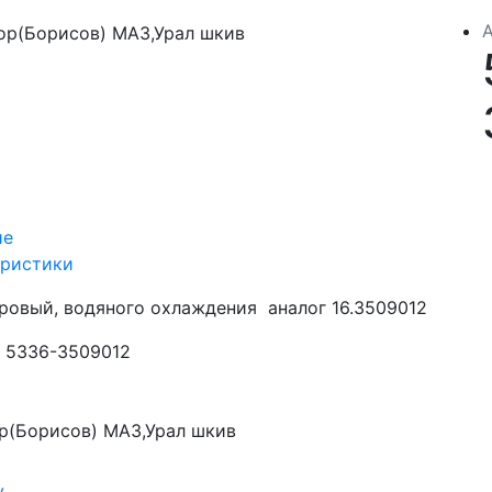
ие
еристики
ровый, водяного охлаждения аналог 16.3509012
5336-3509012
р(Борисов) МАЗ,Урал шкив
у