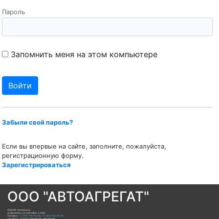
Пароль
Запомнить меня на этом компьютере
Забыли свой пароль?
Если вы впервые на сайте, заполните, пожалуйста,
регистрационную форму.
Зарегистрироваться
ООО "АВТОАГРЕГАТ"
454008
,
Челябинск
,
ул.Цинковая, 2а, 204 офис; 2 этаж
Телефон:
+7 (351) 796-66-88
,
+7 (351) 750-60-35
,
Тел/Факс:
+7 (351) 796-66-88, 796-66-89
,