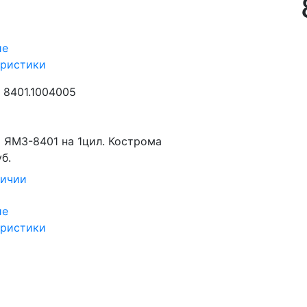
ие
еристики
8401.1004005
 ЯМЗ-8401 на 1цил. Кострома
б.
личии
ие
еристики