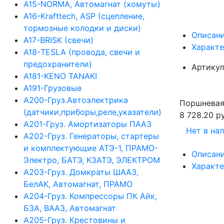
А15-NORMA, Автомагнат (хомуты)
А16-Krafttech, ASP (сцепление,
тормозные колодки и диски)
Описан
А17-BRISK (свечи)
Характ
А18-TESLA (провода, свечи и
предохранители)
Артикул
А181-KENO TANAKI
А191-Грузовые
А200-Груз.Автоэлектрика
Поршневая
(датчики,приборы,реле,указатели)
8 728.20 ру
А201-Груз. Амортизаторы ПААЗ
Нет в на
А202-Груз. Генераторы, стартеры
и комплектующие АТЭ-1, ПРАМО-
Описан
Электро, БАТЭ, КЗАТЭ, ЭЛЕКТРОМ
Характ
А203-Груз. Домкраты ШААЗ,
БелАК, Автомагнат, ПРАМО
А204-Груз. Компрессоры ПК Айк,
БЗА, ВААЗ, Автомагнат
А205-Груз. Крестовины и