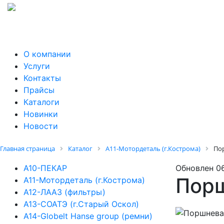
О компании
Услуги
Контакты
Прайсы
Каталоги
Новинки
Новости
Главная страница
Каталог
А11-Мотордеталь (г.Кострома)
По
А10-ПЕКАР
Обновлен 0
Порш
А11-Мотордеталь (г.Кострома)
А12-ЛААЗ (фильтры)
А13-СОАТЭ (г.Старый Оскол)
А14-Globelt Hanse group (ремни)