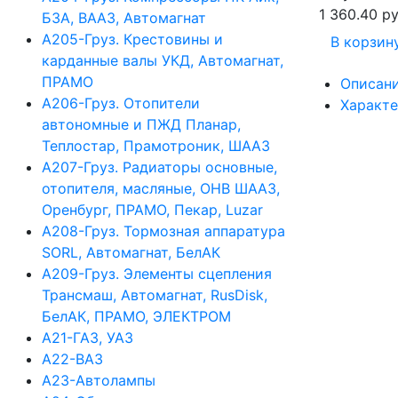
1 360.40 ру
БЗА, ВААЗ, Автомагнат
А205-Груз. Крестовины и
В корзин
карданные валы УКД, Автомагнат,
ПРАМО
Описан
А206-Груз. Отопители
Характ
автономные и ПЖД Планар,
Теплостар, Прамотроник, ШААЗ
А207-Груз. Радиаторы основные,
отопителя, масляные, ОНВ ШААЗ,
Оренбург, ПРАМО, Пекар, Luzar
А208-Груз. Тормозная аппаратура
SORL, Автомагнат, БелАК
А209-Груз. Элементы сцепления
Трансмаш, Автомагнат, RusDisk,
БелАК, ПРАМО, ЭЛЕКТРОМ
А21-ГАЗ, УАЗ
А22-ВАЗ
А23-Автолампы