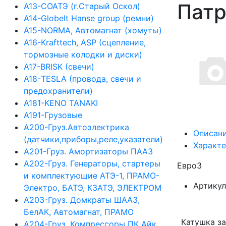
Патр
А13-СОАТЭ (г.Старый Оскол)
А14-Globelt Hanse group (ремни)
А15-NORMA, Автомагнат (хомуты)
А16-Krafttech, ASP (сцепление,
тормозные колодки и диски)
А17-BRISK (свечи)
А18-TESLA (провода, свечи и
предохранители)
А181-KENO TANAKI
А191-Грузовые
А200-Груз.Автоэлектрика
Описан
(датчики,приборы,реле,указатели)
Характ
А201-Груз. Амортизаторы ПААЗ
А202-Груз. Генераторы, стартеры
Евро3
и комплектующие АТЭ-1, ПРАМО-
Артикул
Электро, БАТЭ, КЗАТЭ, ЭЛЕКТРОМ
А203-Груз. Домкраты ШААЗ,
БелАК, Автомагнат, ПРАМО
Катушка за
А204-Груз. Компрессоры ПК Айк,