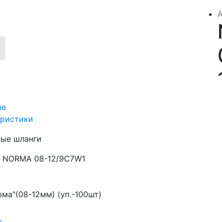
ие
еристики
ные шланги
NORMA 08-12/9C7W1
ма"(08-12мм) (уп.-100шт)
у