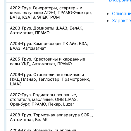
А202-Груз. Генераторы, стартеры и
комплектующие АТЭ-1, ПРАМО-Электро,
Описан
БАТЭ, КЗАТЭ, ЭЛЕКТРОМ
Характ
А203-Груз. Домкраты ШААЗ, БелАК,
Автомагнат, ПРАМО
А204-Груз. Компрессоры ПК Айк, БЗА,
ВААЗ, Автомагнат
А205-Груз. Крестовины и карданные
валы УКД, Автомагнат, ПРАМО
А206-Груз. Отопители автономные и
ПЖД Планар, Теплостар, Прамотроник,
ШААЗ
А207-Груз. Радиаторы основные,
отопителя, масляные, ОНВ ШААЗ,
Оренбург, ПРАМО, Пекар, Luzar
А208-Груз. Тормозная аппаратура SORL,
Автомагнат, БелАК
А209-Груз. Элементы сцепления