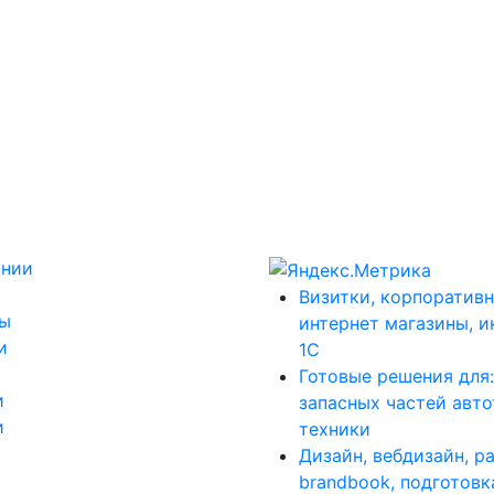
ании
Визитки, корпоративн
ты
интернет магазины, и
и
1С
Готовые решения для
и
запасных частей авт
и
техники
Дизайн, вебдизайн, р
brandbook, подготовк