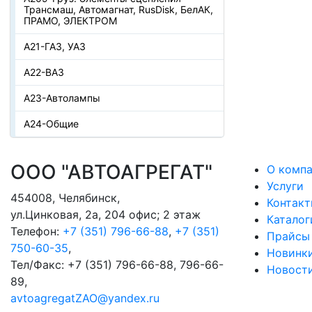
Трансмаш, Автомагнат, RusDisk, БелАК,
ПРАМО, ЭЛЕКТРОМ
А21-ГАЗ, УАЗ
А22-ВАЗ
А23-Автолампы
А24-Общие
ООО "АВТОАГРЕГАТ"
О комп
Услуги
454008
,
Челябинск
,
Контак
ул.Цинковая, 2а, 204 офис; 2 этаж
Каталог
Телефон:
+7 (351) 796-66-88
,
+7 (351)
Прайсы
750-60-35
,
Новинк
Тел/Факс:
+7 (351) 796-66-88, 796-66-
Новост
89
,
avtoagregatZAO@yandex.ru