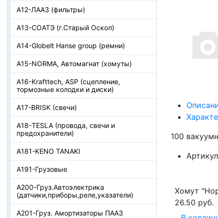
А12-ЛААЗ (фильтры)
А13-СОАТЭ (г.Старый Оскол)
А14-Globelt Hanse group (ремни)
А15-NORMA, Автомагнат (хомуты)
А16-Krafttech, ASP (сцепление,
тормозные колодки и диски)
Описан
А17-BRISK (свечи)
Характ
А18-TESLA (провода, свечи и
предохранители)
100 вакуум
А181-KENO TANAKI
Артикул
А191-Грузовые
А200-Груз.Автоэлектрика
Хомут "Нор
(датчики,приборы,реле,указатели)
26.50 руб.
А201-Груз. Амортизаторы ПААЗ
В корзин