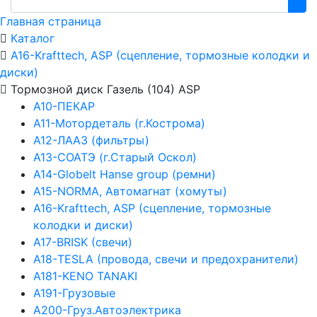
Главная страница
Каталог
А16-Krafttech, ASP (сцепление, тормозные колодки и
диски)
Тормозной диск Газель (104) ASP
А10-ПЕКАР
А11-Мотордеталь (г.Кострома)
А12-ЛААЗ (фильтры)
А13-СОАТЭ (г.Старый Оскол)
А14-Globelt Hanse group (ремни)
А15-NORMA, Автомагнат (хомуты)
А16-Krafttech, ASP (сцепление, тормозные
колодки и диски)
А17-BRISK (свечи)
А18-TESLA (провода, свечи и предохранители)
А181-KENO TANAKI
А191-Грузовые
А200-Груз.Автоэлектрика