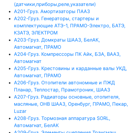
(датчики,приборы,реле,указатели)
А201-Груз. Амортизаторы ПААЗ
А202-Груз. Генераторы, стартеры и
комплектующие АТЭ-1, ПРАМО-Электро, БАТЭ,
КЗАТЭ, ЭЛЕКТРОМ
А203-Груз. Домкраты ШААЗ, БелАК,
Автомагнат, ПРАМО
А204-Груз. Компрессоры ПК Айк, БЗА, ВААЗ,
Автомагнат
А205-Груз. Крестовины и карданные валы УКД,
Автомагнат, ПРАМО
А206-Груз. Отопители автономные и ПЖД
Планар, Теплостар, Прамотроник, ШААЗ
А207-Груз. Радиаторы основные, отопителя,
масляные, ОНВ ШААЗ, Оренбург, ПРАМО, Пекар,
Luzar
А208-Груз. Тормозная аппаратура SORL,
Автомагнат, БелАК
А209-Груз. Элементы сцепления Трансмаш,