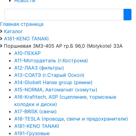
Новости
Главная страница
Каталог
А181-KENO TANAKI
Поршневая ЗМЗ-405 АР гр.Б 96,0 (Molykote) ЗЗА
А10-ПЕКАР
А11-Мотордеталь (г.Кострома)
А12-ЛААЗ (фильтры)
А13-СОАТЭ (г.Старый Оскол)
А14-Globelt Hanse group (ремни)
А15-NORMA, Автомагнат (хомуты)
А16-Krafttech, ASP (сцепление, тормозные
колодки и диски)
А17-BRISK (свечи)
А18-TESLA (провода, свечи и предохранители)
А181-KENO TANAKI
А191-Грузовые