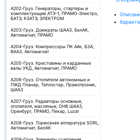
А202-Груз. Генераторы, стартеры и
комплектующие АТЭ-1, ПРАМО-Электро,
Описан
БАТЭ, КЗАТЭ, ЭЛЕКТРОМ
Характ
А203-Груз. Домкраты ШААЗ, БелАК,
Автомагнат, ПРАМО
А204-Груз. Компрессоры ПК Айк, БЗА,
ВААЗ, Автомагнат
А205-Груз. Крестовины и карданные
валы УКД, Автомагнат, ПРАМО
А206-Груз. Отопители автономные и
ПЖД Планар, Теплостар, Прамотроник,
ШААЗ
А207-Груз. Радиаторы основные,
отопителя, масляные, ОНВ ШААЗ,
Оренбург, ПРАМО, Пекар, Luzar
А208-Груз. Тормозная аппаратура SORL,
Автомагнат, БелАК
А209-Груз. Элементы сцепления