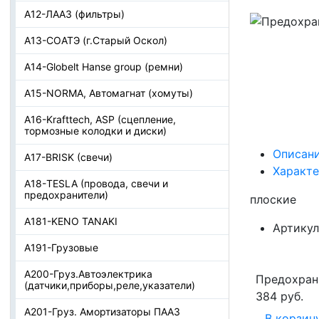
А12-ЛААЗ (фильтры)
А13-СОАТЭ (г.Старый Оскол)
А14-Globelt Hanse group (ремни)
А15-NORMA, Автомагнат (хомуты)
А16-Krafttech, ASP (сцепление,
тормозные колодки и диски)
Описан
А17-BRISK (свечи)
Характ
А18-TESLA (провода, свечи и
предохранители)
плоские
А181-KENO TANAKI
Артикул
А191-Грузовые
А200-Груз.Автоэлектрика
Предохрани
(датчики,приборы,реле,указатели)
384 руб.
А201-Груз. Амортизаторы ПААЗ
В корзин