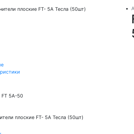
ие
еристики
FT 5А-50
тели плоские FT- 5A Тесла (50шт)
у