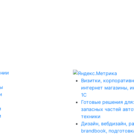
ании
Визитки, корпоративн
ты
интернет магазины, и
и
1С
Готовые решения для
и
запасных частей авт
и
техники
Дизайн, вебдизайн, р
brandbook, подготовк