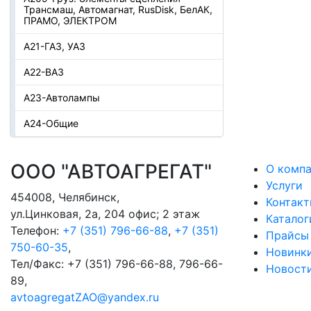
Трансмаш, Автомагнат, RusDisk, БелАК,
ПРАМО, ЭЛЕКТРОМ
А21-ГАЗ, УАЗ
А22-ВАЗ
А23-Автолампы
А24-Общие
ООО "АВТОАГРЕГАТ"
О комп
Услуги
454008
,
Челябинск
,
Контак
ул.Цинковая, 2а, 204 офис; 2 этаж
Каталог
Телефон:
+7 (351) 796-66-88
,
+7 (351)
Прайсы
750-60-35
,
Новинк
Тел/Факс:
+7 (351) 796-66-88, 796-66-
Новост
89
,
avtoagregatZAO@yandex.ru