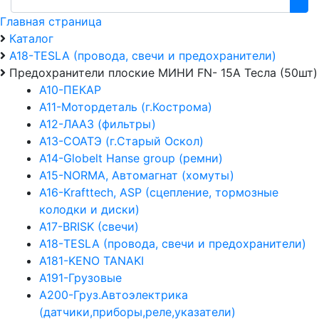
Главная страница
Каталог
А18-TESLA (провода, свечи и предохранители)
Предохранители плоские МИНИ FN- 15A Тесла (50шт)
А10-ПЕКАР
А11-Мотордеталь (г.Кострома)
А12-ЛААЗ (фильтры)
А13-СОАТЭ (г.Старый Оскол)
А14-Globelt Hanse group (ремни)
А15-NORMA, Автомагнат (хомуты)
А16-Krafttech, ASP (сцепление, тормозные
колодки и диски)
А17-BRISK (свечи)
А18-TESLA (провода, свечи и предохранители)
А181-KENO TANAKI
А191-Грузовые
А200-Груз.Автоэлектрика
(датчики,приборы,реле,указатели)