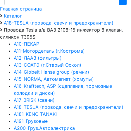
Главная страница
Каталог
А18-TESLA (провода, свечи и предохранители)
Провода Tesla в/в ВАЗ 2108-15 инжектор 8 клапан.
силикон Т395S
А10-ПЕКАР
А11-Мотордеталь (г.Кострома)
А12-ЛААЗ (фильтры)
А13-СОАТЭ (г.Старый Оскол)
А14-Globelt Hanse group (ремни)
А15-NORMA, Автомагнат (хомуты)
А16-Krafttech, ASP (сцепление, тормозные
колодки и диски)
А17-BRISK (свечи)
А18-TESLA (провода, свечи и предохранители)
А181-KENO TANAKI
А191-Грузовые
А200-Груз.Автоэлектрика