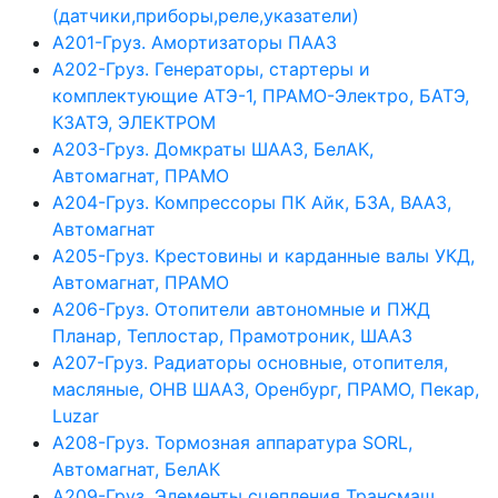
(датчики,приборы,реле,указатели)
А201-Груз. Амортизаторы ПААЗ
А202-Груз. Генераторы, стартеры и
комплектующие АТЭ-1, ПРАМО-Электро, БАТЭ,
КЗАТЭ, ЭЛЕКТРОМ
А203-Груз. Домкраты ШААЗ, БелАК,
Автомагнат, ПРАМО
А204-Груз. Компрессоры ПК Айк, БЗА, ВААЗ,
Автомагнат
А205-Груз. Крестовины и карданные валы УКД,
Автомагнат, ПРАМО
А206-Груз. Отопители автономные и ПЖД
Планар, Теплостар, Прамотроник, ШААЗ
А207-Груз. Радиаторы основные, отопителя,
масляные, ОНВ ШААЗ, Оренбург, ПРАМО, Пекар,
Luzar
А208-Груз. Тормозная аппаратура SORL,
Автомагнат, БелАК
А209-Груз. Элементы сцепления Трансмаш,