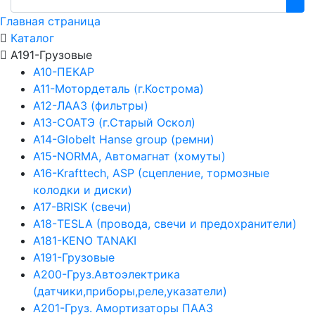
Главная страница
Каталог
А191-Грузовые
А10-ПЕКАР
А11-Мотордеталь (г.Кострома)
А12-ЛААЗ (фильтры)
А13-СОАТЭ (г.Старый Оскол)
А14-Globelt Hanse group (ремни)
А15-NORMA, Автомагнат (хомуты)
А16-Krafttech, ASP (сцепление, тормозные
колодки и диски)
А17-BRISK (свечи)
А18-TESLA (провода, свечи и предохранители)
А181-KENO TANAKI
А191-Грузовые
А200-Груз.Автоэлектрика
(датчики,приборы,реле,указатели)
А201-Груз. Амортизаторы ПААЗ