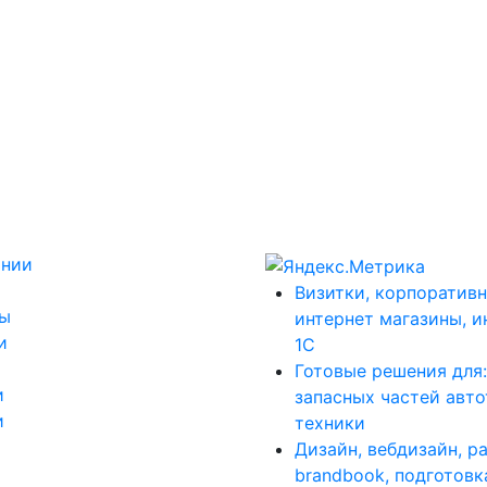
ании
Визитки, корпоративн
ты
интернет магазины, и
и
1С
Готовые решения для
и
запасных частей авт
и
техники
Дизайн, вебдизайн, р
brandbook, подготовк