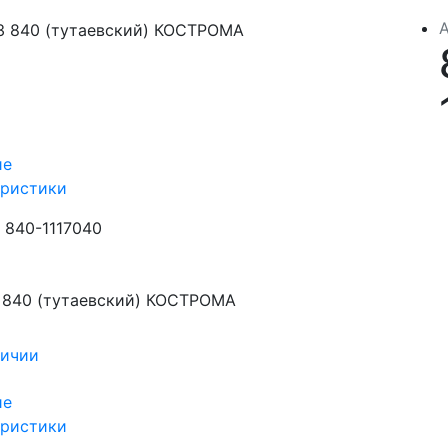
ие
еристики
840-1117040
840 (тутаевский) КОСТРОМА
личии
ие
еристики