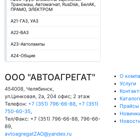
Трансмаш, Автомагнат, RusDisk, БелАК,
ПРАМО, ЭЛЕКТРОМ
А21-ГАЗ, УАЗ
А22-ВАЗ
А23-Автолампы
А24-Общие
ООО "АВТОАГРЕГАТ"
О комп
Услуги
454008
,
Челябинск
,
Контак
ул.Цинковая, 2а, 204 офис; 2 этаж
Каталог
Телефон:
+7 (351) 796-66-88
,
+7 (351)
Прайсы
750-60-35
,
Новинк
Тел/Факс:
+7 (351) 796-66-88, 796-66-
Новост
89
,
avtoagregatZAO@yandex.ru