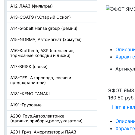
А12-ЛААЗ (фильтры)
А13-СОАТЭ (г.Старый Оскол)
А14-Globelt Hanse group (ремни)
А15-NORMA, Автомагнат (хомуты)
Описан
А16-Krafttech, ASP (сцепление,
тормозные колодки и диски)
Характ
А17-BRISK (свечи)
Артикул
А18-TESLA (провода, свечи и
предохранители)
ЭФОТ ЯМЗ 
А181-KENO TANAKI
160.50 руб.
А191-Грузовые
Нет в на
А200-Груз.Автоэлектрика
(датчики,приборы,реле,указатели)
Описан
Характ
А201-Груз. Амортизаторы ПААЗ