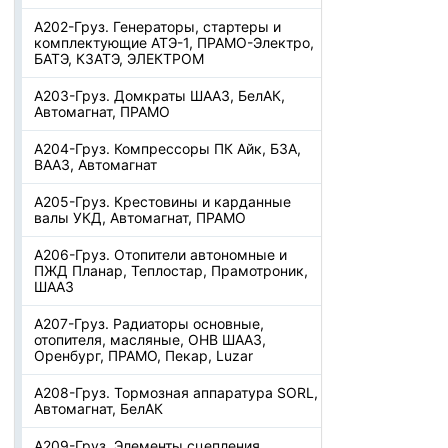
А202-Груз. Генераторы, стартеры и
комплектующие АТЭ-1, ПРАМО-Электро,
БАТЭ, КЗАТЭ, ЭЛЕКТРОМ
А203-Груз. Домкраты ШААЗ, БелАК,
Автомагнат, ПРАМО
А204-Груз. Компрессоры ПК Айк, БЗА,
ВААЗ, Автомагнат
А205-Груз. Крестовины и карданные
валы УКД, Автомагнат, ПРАМО
А206-Груз. Отопители автономные и
ПЖД Планар, Теплостар, Прамотроник,
ШААЗ
А207-Груз. Радиаторы основные,
отопителя, масляные, ОНВ ШААЗ,
Оренбург, ПРАМО, Пекар, Luzar
А208-Груз. Тормозная аппаратура SORL,
Автомагнат, БелАК
А209-Груз. Элементы сцепления