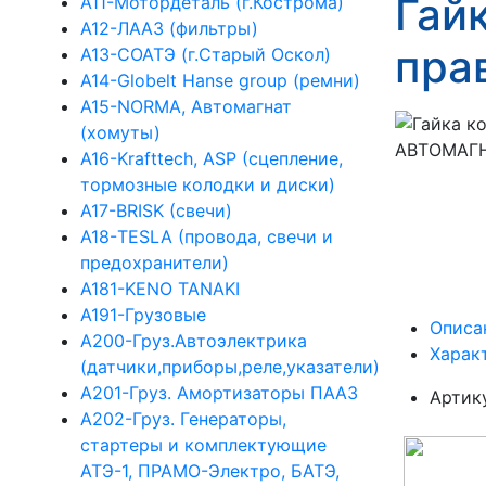
Гай
А11-Мотордеталь (г.Кострома)
А12-ЛААЗ (фильтры)
пра
А13-СОАТЭ (г.Старый Оскол)
А14-Globelt Hanse group (ремни)
А15-NORMA, Автомагнат
(хомуты)
А16-Krafttech, ASP (сцепление,
тормозные колодки и диски)
А17-BRISK (свечи)
А18-TESLA (провода, свечи и
предохранители)
А181-KENO TANAKI
А191-Грузовые
Описа
А200-Груз.Автоэлектрика
Харак
(датчики,приборы,реле,указатели)
А201-Груз. Амортизаторы ПААЗ
Артик
А202-Груз. Генераторы,
стартеры и комплектующие
АТЭ-1, ПРАМО-Электро, БАТЭ,