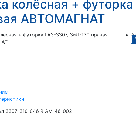
ка колёсная + футорка
вая АВТОМАГНАТ
А
3307
ние
теристики
ул
3307-3101046 R АМ-46-002