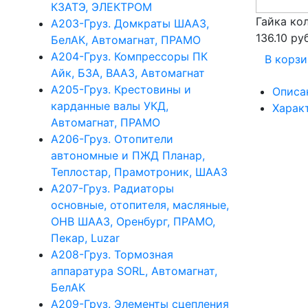
КЗАТЭ, ЭЛЕКТРОМ
Гайка ко
А203-Груз. Домкраты ШААЗ,
136.10 руб
БелАК, Автомагнат, ПРАМО
А204-Груз. Компрессоры ПК
В корзи
Айк, БЗА, ВААЗ, Автомагнат
А205-Груз. Крестовины и
Описа
карданные валы УКД,
Харак
Автомагнат, ПРАМО
А206-Груз. Отопители
автономные и ПЖД Планар,
Теплостар, Прамотроник, ШААЗ
А207-Груз. Радиаторы
основные, отопителя, масляные,
ОНВ ШААЗ, Оренбург, ПРАМО,
Пекар, Luzar
А208-Груз. Тормозная
аппаратура SORL, Автомагнат,
БелАК
А209-Груз. Элементы сцепления