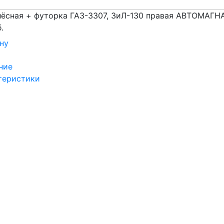
лёсная + футорка ГАЗ-3307, ЗиЛ-130 правая АВТОМАГН
.
ну
ние
теристики