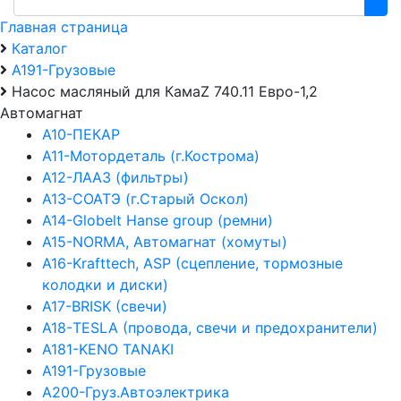
Главная страница
Каталог
А191-Грузовые
Насос масляный для КамаZ 740.11 Евро-1,2
Автомагнат
А10-ПЕКАР
А11-Мотордеталь (г.Кострома)
А12-ЛААЗ (фильтры)
А13-СОАТЭ (г.Старый Оскол)
А14-Globelt Hanse group (ремни)
А15-NORMA, Автомагнат (хомуты)
А16-Krafttech, ASP (сцепление, тормозные
колодки и диски)
А17-BRISK (свечи)
А18-TESLA (провода, свечи и предохранители)
А181-KENO TANAKI
А191-Грузовые
А200-Груз.Автоэлектрика