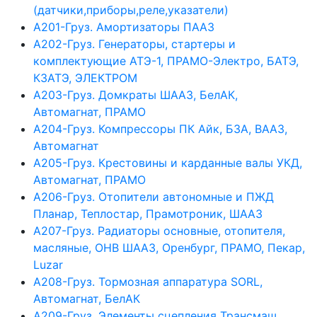
(датчики,приборы,реле,указатели)
А201-Груз. Амортизаторы ПААЗ
А202-Груз. Генераторы, стартеры и
комплектующие АТЭ-1, ПРАМО-Электро, БАТЭ,
КЗАТЭ, ЭЛЕКТРОМ
А203-Груз. Домкраты ШААЗ, БелАК,
Автомагнат, ПРАМО
А204-Груз. Компрессоры ПК Айк, БЗА, ВААЗ,
Автомагнат
А205-Груз. Крестовины и карданные валы УКД,
Автомагнат, ПРАМО
А206-Груз. Отопители автономные и ПЖД
Планар, Теплостар, Прамотроник, ШААЗ
А207-Груз. Радиаторы основные, отопителя,
масляные, ОНВ ШААЗ, Оренбург, ПРАМО, Пекар,
Luzar
А208-Груз. Тормозная аппаратура SORL,
Автомагнат, БелАК
А209-Груз. Элементы сцепления Трансмаш,