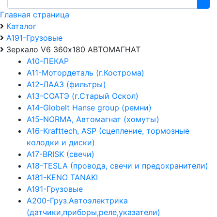
Главная страница
Каталог
А191-Грузовые
Зеркало V6 360х180 АВТОМАГНАТ
А10-ПЕКАР
А11-Мотордеталь (г.Кострома)
А12-ЛААЗ (фильтры)
А13-СОАТЭ (г.Старый Оскол)
А14-Globelt Hanse group (ремни)
А15-NORMA, Автомагнат (хомуты)
А16-Krafttech, ASP (сцепление, тормозные
колодки и диски)
А17-BRISK (свечи)
А18-TESLA (провода, свечи и предохранители)
А181-KENO TANAKI
А191-Грузовые
А200-Груз.Автоэлектрика
(датчики,приборы,реле,указатели)