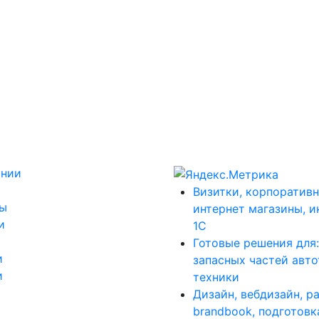
ании
Визитки, корпоративн
ты
интернет магазины, и
и
1С
Готовые решения для
и
запасных частей авт
и
техники
Дизайн, вебдизайн, р
brandbook, подготовк