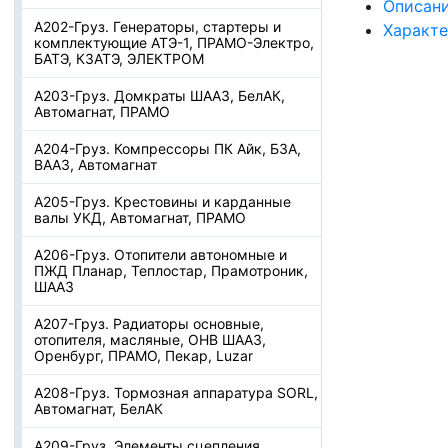
Описан
А202-Груз. Генераторы, стартеры и
Характ
комплектующие АТЭ-1, ПРАМО-Электро,
БАТЭ, КЗАТЭ, ЭЛЕКТРОМ
А203-Груз. Домкраты ШААЗ, БелАК,
Автомагнат, ПРАМО
А204-Груз. Компрессоры ПК Айк, БЗА,
ВААЗ, Автомагнат
А205-Груз. Крестовины и карданные
валы УКД, Автомагнат, ПРАМО
А206-Груз. Отопители автономные и
ПЖД Планар, Теплостар, Прамотроник,
ШААЗ
А207-Груз. Радиаторы основные,
отопителя, масляные, ОНВ ШААЗ,
Оренбург, ПРАМО, Пекар, Luzar
А208-Груз. Тормозная аппаратура SORL,
Автомагнат, БелАК
А209-Груз. Элементы сцепления