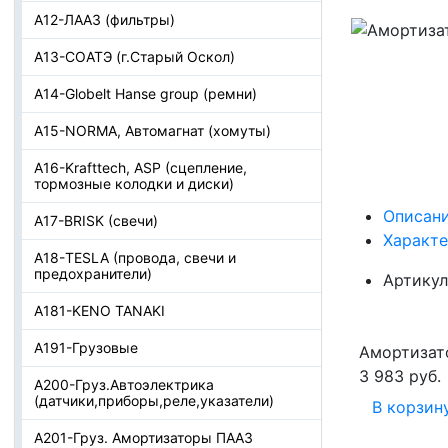
А12-ЛААЗ (фильтры)
А13-СОАТЭ (г.Старый Оскол)
А14-Globelt Hanse group (ремни)
А15-NORMA, Автомагнат (хомуты)
А16-Krafttech, ASP (сцепление,
тормозные колодки и диски)
Описан
А17-BRISK (свечи)
Характ
А18-TESLA (провода, свечи и
предохранители)
Артикул
А181-KENO TANAKI
А191-Грузовые
Амортизат
3 983 руб.
А200-Груз.Автоэлектрика
(датчики,приборы,реле,указатели)
В корзин
А201-Груз. Амортизаторы ПААЗ