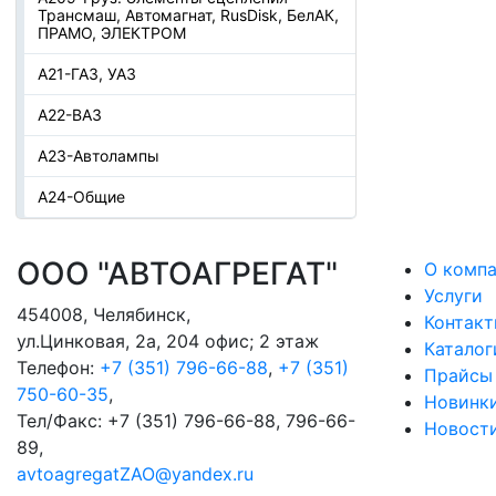
Трансмаш, Автомагнат, RusDisk, БелАК,
ПРАМО, ЭЛЕКТРОМ
А21-ГАЗ, УАЗ
А22-ВАЗ
А23-Автолампы
А24-Общие
ООО "АВТОАГРЕГАТ"
О комп
Услуги
454008
,
Челябинск
,
Контак
ул.Цинковая, 2а, 204 офис; 2 этаж
Каталог
Телефон:
+7 (351) 796-66-88
,
+7 (351)
Прайсы
750-60-35
,
Новинк
Тел/Факс:
+7 (351) 796-66-88, 796-66-
Новост
89
,
avtoagregatZAO@yandex.ru