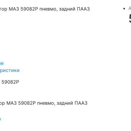
ие
еристики
59082Р
ор МАЗ 59082Р пневмо, задний ПААЗ
у