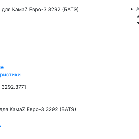
ие
еристики
3292.3771
для КамаZ Евро-3 3292 (БАТЭ)
у