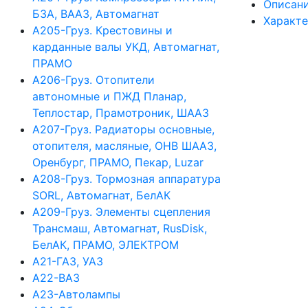
Описан
БЗА, ВААЗ, Автомагнат
Характ
А205-Груз. Крестовины и
карданные валы УКД, Автомагнат,
ПРАМО
А206-Груз. Отопители
автономные и ПЖД Планар,
Теплостар, Прамотроник, ШААЗ
А207-Груз. Радиаторы основные,
отопителя, масляные, ОНВ ШААЗ,
Оренбург, ПРАМО, Пекар, Luzar
А208-Груз. Тормозная аппаратура
SORL, Автомагнат, БелАК
А209-Груз. Элементы сцепления
Трансмаш, Автомагнат, RusDisk,
БелАК, ПРАМО, ЭЛЕКТРОМ
А21-ГАЗ, УАЗ
А22-ВАЗ
А23-Автолампы