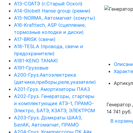
А13-СОАТЭ (г.Старый Оскол)
А14-Globelt Hanse group (ремни)
А15-NORMA, Автомагнат (хомуты)
А16-Krafttech, ASP (сцепление,
тормозные колодки и диски)
А17-BRISK (свечи)
А18-TESLA (провода, свечи и
предохранители)
А181-KENO TANAKI
Описан
А191-Грузовые
Характ
А200-Груз.Автоэлектрика
(датчики,приборы,реле,указатели)
Артикул
А201-Груз. Амортизаторы ПААЗ
А202-Груз. Генераторы, стартеры
и комплектующие АТЭ-1, ПРАМО-
Генератор 
Электро, БАТЭ, КЗАТЭ, ЭЛЕКТРОМ
14 741 руб.
А203-Груз. Домкраты ШААЗ,
В корзин
БелАК, Автомагнат, ПРАМО
А204-Груз. Компрессоры ПК Айк,