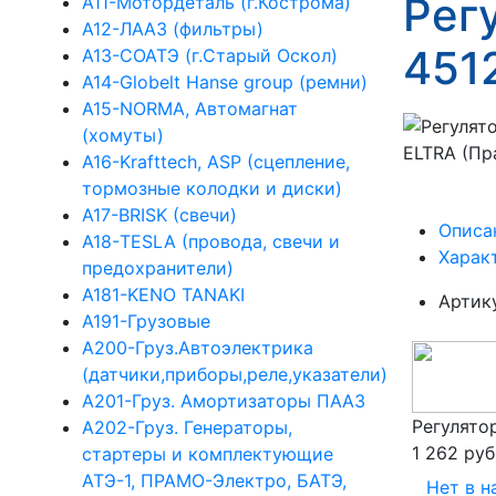
Рег
А11-Мотордеталь (г.Кострома)
А12-ЛААЗ (фильтры)
451
А13-СОАТЭ (г.Старый Оскол)
А14-Globelt Hanse group (ремни)
А15-NORMA, Автомагнат
(хомуты)
А16-Krafttech, ASP (сцепление,
тормозные колодки и диски)
А17-BRISK (свечи)
Описа
А18-TESLA (провода, свечи и
Харак
предохранители)
А181-KENO TANAKI
Артик
А191-Грузовые
А200-Груз.Автоэлектрика
(датчики,приборы,реле,указатели)
А201-Груз. Амортизаторы ПААЗ
Регулято
А202-Груз. Генераторы,
1 262 руб
стартеры и комплектующие
АТЭ-1, ПРАМО-Электро, БАТЭ,
Нет в н