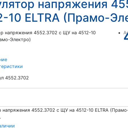
улятор напряжения 45
2-10 ELTRA (Прамо-Эл
А
ние
теристики
ул
4552.3702
р напряжения 4552.3702 с ЩУ на 4512-10 ELTRA (Прамо
.
аличии