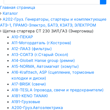
Главная страница
Каталог
А202-Груз. Генераторы, стартеры и комплектующие
АТЭ-1, ПРАМО-Электро, БАТЭ, КЗАТЭ, ЭЛЕКТРОМ
Щетка стартера СТ 230 ЗИЛ,ГАЗ (Энергомаш)
А10-ПЕКАР
А11-Мотордеталь (г.Кострома)
А12-ЛААЗ (фильтры)
А13-СОАТЭ (г.Старый Оскол)
А14-Globelt Hanse group (ремни)
А15-NORMA, Автомагнат (хомуты)
А16-Krafttech, ASP (сцепление, тормозные
колодки и диски)
А17-BRISK (свечи)
А18-TESLA (провода, свечи и предохранители)
А181-KENO TANAKI
А191-Грузовые
А200-Груз.Автоэлектрика