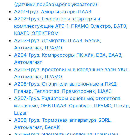
(датчики,приборы,реле,указатели)
А201-Груз. Амортизаторы ПААЗ
А202-Груз. Генераторы, стартеры и
комплектующие АТЭ-1, ПРАМО-Электро, БАТЭ,
КЗАТЭ, ЭЛЕКТРОМ
А203-Груз. Домкраты ШААЗ, БелАК,
Автомагнат, ПРАМО
А204-Груз. Компрессоры ПК Айк, БЗА, ВААЗ,
Автомагнат
А205-Груз. Крестовины и карданные валы УКД,
Автомагнат, ПРАМО
А206-Груз. Отопители автономные и ПЖД
Планар, Теплостар, Прамотроник, ШААЗ
А207-Груз. Радиаторы основные, отопителя,
масляные, ОНВ ШААЗ, Оренбург, ПРАМО, Пекар,
Luzar
А208-Груз. Тормозная аппаратура SORL,
Автомагнат, БелАК
А209-Груз. Элементы сцепления Трансмаш,