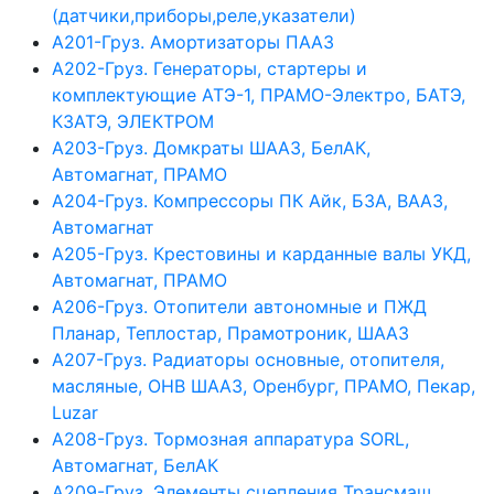
(датчики,приборы,реле,указатели)
А201-Груз. Амортизаторы ПААЗ
А202-Груз. Генераторы, стартеры и
комплектующие АТЭ-1, ПРАМО-Электро, БАТЭ,
КЗАТЭ, ЭЛЕКТРОМ
А203-Груз. Домкраты ШААЗ, БелАК,
Автомагнат, ПРАМО
А204-Груз. Компрессоры ПК Айк, БЗА, ВААЗ,
Автомагнат
А205-Груз. Крестовины и карданные валы УКД,
Автомагнат, ПРАМО
А206-Груз. Отопители автономные и ПЖД
Планар, Теплостар, Прамотроник, ШААЗ
А207-Груз. Радиаторы основные, отопителя,
масляные, ОНВ ШААЗ, Оренбург, ПРАМО, Пекар,
Luzar
А208-Груз. Тормозная аппаратура SORL,
Автомагнат, БелАК
А209-Груз. Элементы сцепления Трансмаш,