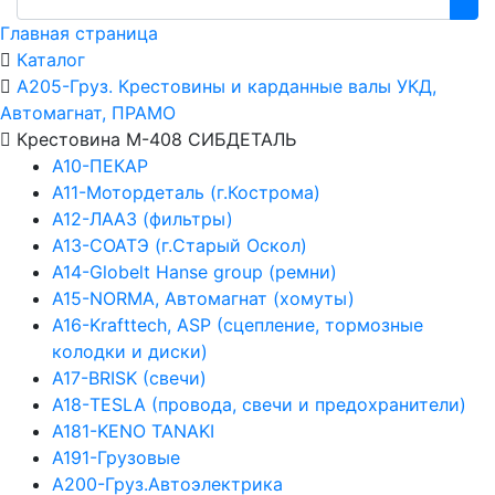
Главная страница
Каталог
А205-Груз. Крестовины и карданные валы УКД,
Автомагнат, ПРАМО
Крестовина М-408 СИБДЕТАЛЬ
А10-ПЕКАР
А11-Мотордеталь (г.Кострома)
А12-ЛААЗ (фильтры)
А13-СОАТЭ (г.Старый Оскол)
А14-Globelt Hanse group (ремни)
А15-NORMA, Автомагнат (хомуты)
А16-Krafttech, ASP (сцепление, тормозные
колодки и диски)
А17-BRISK (свечи)
А18-TESLA (провода, свечи и предохранители)
А181-KENO TANAKI
А191-Грузовые
А200-Груз.Автоэлектрика