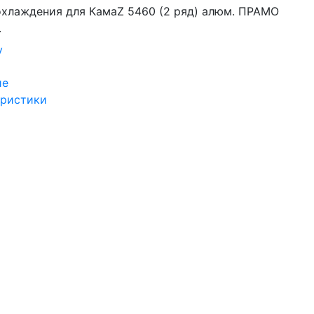
охлаждения для КамаZ 5460 (2 ряд) алюм. ПРАМО
.
у
ие
еристики