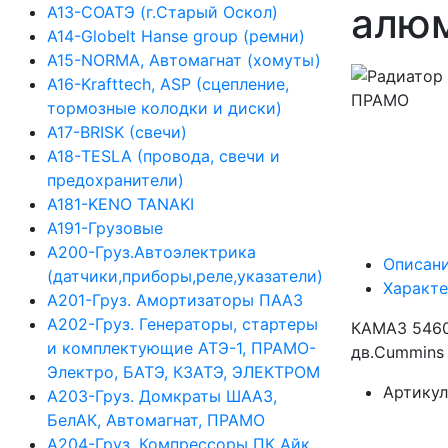
алю
А13-СОАТЭ (г.Старый Оскол)
А14-Globelt Hanse group (ремни)
А15-NORMA, Автомагнат (хомуты)
А16-Krafttech, ASP (сцепление,
тормозные колодки и диски)
А17-BRISK (свечи)
А18-TESLA (провода, свечи и
предохранители)
А181-KENO TANAKI
А191-Грузовые
А200-Груз.Автоэлектрика
Описан
(датчики,приборы,реле,указатели)
Характ
А201-Груз. Амортизаторы ПААЗ
А202-Груз. Генераторы, стартеры
КАМАЗ 5460 
и комплектующие АТЭ-1, ПРАМО-
дв.Cummins 
Электро, БАТЭ, КЗАТЭ, ЭЛЕКТРОМ
Артикул
А203-Груз. Домкраты ШААЗ,
БелАК, Автомагнат, ПРАМО
А204-Груз. Компрессоры ПК Айк,