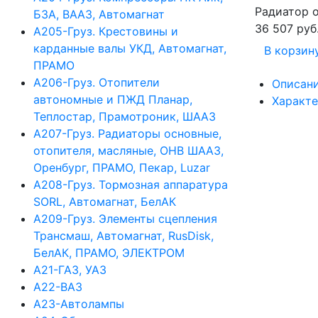
Радиатор 
БЗА, ВААЗ, Автомагнат
36 507 руб
А205-Груз. Крестовины и
карданные валы УКД, Автомагнат,
В корзин
ПРАМО
А206-Груз. Отопители
Описан
автономные и ПЖД Планар,
Характ
Теплостар, Прамотроник, ШААЗ
А207-Груз. Радиаторы основные,
отопителя, масляные, ОНВ ШААЗ,
Оренбург, ПРАМО, Пекар, Luzar
А208-Груз. Тормозная аппаратура
SORL, Автомагнат, БелАК
А209-Груз. Элементы сцепления
Трансмаш, Автомагнат, RusDisk,
БелАК, ПРАМО, ЭЛЕКТРОМ
А21-ГАЗ, УАЗ
А22-ВАЗ
А23-Автолампы