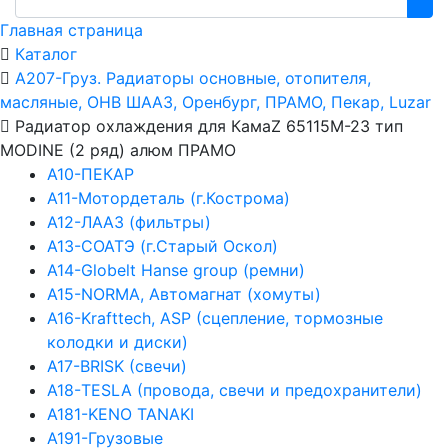
Главная страница
Каталог
А207-Груз. Радиаторы основные, отопителя,
масляные, ОНВ ШААЗ, Оренбург, ПРАМО, Пекар, Luzar
Радиатор охлаждения для КамаZ 65115М-23 тип
MODINE (2 ряд) алюм ПРАМО
А10-ПЕКАР
А11-Мотордеталь (г.Кострома)
А12-ЛААЗ (фильтры)
А13-СОАТЭ (г.Старый Оскол)
А14-Globelt Hanse group (ремни)
А15-NORMA, Автомагнат (хомуты)
А16-Krafttech, ASP (сцепление, тормозные
колодки и диски)
А17-BRISK (свечи)
А18-TESLA (провода, свечи и предохранители)
А181-KENO TANAKI
А191-Грузовые