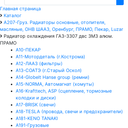
Главная страница
Каталог
А207-Груз. Радиаторы основные, отопителя,
масляные, ОНВ ШААЗ, Оренбург, ПРАМО, Пекар, Luzar
Радиатор охлаждения ГАЗ-3307 двс ЗМЗ алюм.
ПРАМО
А10-ПЕКАР
А11-Мотордеталь (г.Кострома)
А12-ЛААЗ (фильтры)
А13-СОАТЭ (г.Старый Оскол)
А14-Globelt Hanse group (ремни)
А15-NORMA, Автомагнат (хомуты)
А16-Krafttech, ASP (сцепление, тормозные
колодки и диски)
А17-BRISK (свечи)
А18-TESLA (провода, свечи и предохранители)
А181-KENO TANAKI
А191-Грузовые