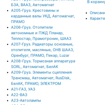
В корзин
БЗА, ВААЗ, Автомагнат
А205-Груз. Крестовины и
Описан
карданные валы УКД, Автомагнат,
Характ
ПРАМО
А206-Груз. Отопители
автономные и ПЖД Планар,
Теплостар, Прамотроник, ШААЗ
А207-Груз. Радиаторы основные,
отопителя, масляные, ОНВ ШААЗ,
Оренбург, ПРАМО, Пекар, Luzar
А208-Груз. Тормозная аппаратура
SORL, Автомагнат, БелАК
А209-Груз. Элементы сцепления
Трансмаш, Автомагнат, RusDisk,
БелАК, ПРАМО, ЭЛЕКТРОМ
А21-ГАЗ, УАЗ
А22-ВАЗ
А23-Автолампы