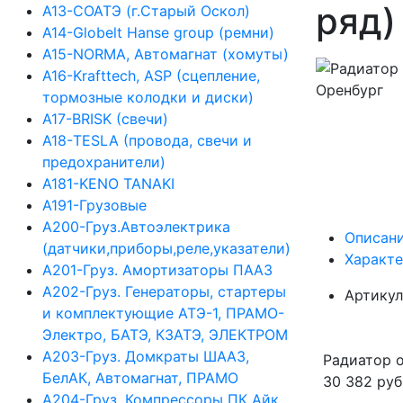
ряд)
А13-СОАТЭ (г.Старый Оскол)
А14-Globelt Hanse group (ремни)
А15-NORMA, Автомагнат (хомуты)
А16-Krafttech, ASP (сцепление,
тормозные колодки и диски)
А17-BRISK (свечи)
А18-TESLA (провода, свечи и
предохранители)
А181-KENO TANAKI
А191-Грузовые
А200-Груз.Автоэлектрика
Описан
(датчики,приборы,реле,указатели)
Характ
А201-Груз. Амортизаторы ПААЗ
А202-Груз. Генераторы, стартеры
Артикул
и комплектующие АТЭ-1, ПРАМО-
Электро, БАТЭ, КЗАТЭ, ЭЛЕКТРОМ
А203-Груз. Домкраты ШААЗ,
Радиатор 
БелАК, Автомагнат, ПРАМО
30 382 руб
А204-Груз. Компрессоры ПК Айк,