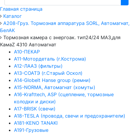
Главная страница
Каталог
А208-Груз. Тормозная аппаратура SORL, Автомагнат,
БелАК
Тормозная камера с энергоак. тип24/24 МАЗ,для
КамаZ 4310 Автомагнат
А10-ПЕКАР
А11-Мотордеталь (г.Кострома)
А12-ЛААЗ (фильтры)
А13-СОАТЭ (г.Старый Оскол)
А14-Globelt Hanse group (ремни)
А15-NORMA, Автомагнат (хомуты)
А16-Krafttech, ASP (сцепление, тормозные
колодки и диски)
А17-BRISK (свечи)
А18-TESLA (провода, свечи и предохранители)
А181-KENO TANAKI
А191-Грузовые