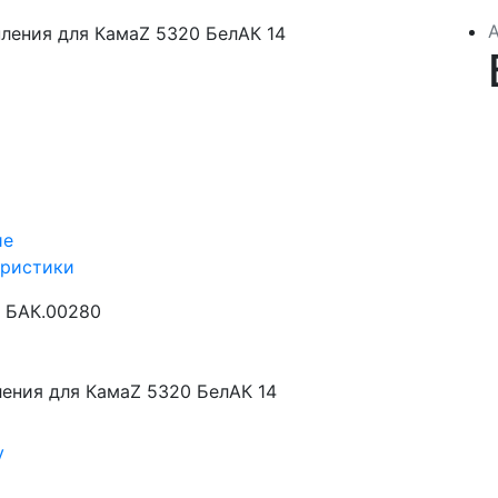
ие
еристики
БАК.00280
ения для КамаZ 5320 БелАК 14
у