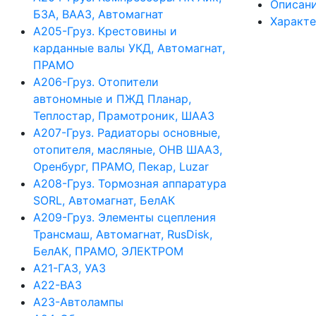
Описан
БЗА, ВААЗ, Автомагнат
Характ
А205-Груз. Крестовины и
карданные валы УКД, Автомагнат,
ПРАМО
А206-Груз. Отопители
автономные и ПЖД Планар,
Теплостар, Прамотроник, ШААЗ
А207-Груз. Радиаторы основные,
отопителя, масляные, ОНВ ШААЗ,
Оренбург, ПРАМО, Пекар, Luzar
А208-Груз. Тормозная аппаратура
SORL, Автомагнат, БелАК
А209-Груз. Элементы сцепления
Трансмаш, Автомагнат, RusDisk,
БелАК, ПРАМО, ЭЛЕКТРОМ
А21-ГАЗ, УАЗ
А22-ВАЗ
А23-Автолампы