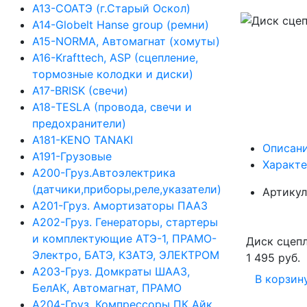
А13-СОАТЭ (г.Старый Оскол)
А14-Globelt Hanse group (ремни)
А15-NORMA, Автомагнат (хомуты)
А16-Krafttech, ASP (сцепление,
тормозные колодки и диски)
А17-BRISK (свечи)
А18-TESLA (провода, свечи и
предохранители)
А181-KENO TANAKI
Описан
А191-Грузовые
Характ
А200-Груз.Автоэлектрика
(датчики,приборы,реле,указатели)
Артикул
А201-Груз. Амортизаторы ПААЗ
А202-Груз. Генераторы, стартеры
и комплектующие АТЭ-1, ПРАМО-
Диск сцепл
Электро, БАТЭ, КЗАТЭ, ЭЛЕКТРОМ
1 495 руб.
А203-Груз. Домкраты ШААЗ,
В корзин
БелАК, Автомагнат, ПРАМО
А204-Груз. Компрессоры ПК Айк,