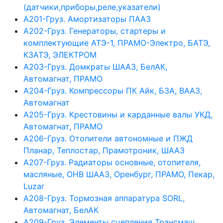
(датчики,приборы,реле,указатели)
А201-Груз. Амортизаторы ПААЗ
А202-Груз. Генераторы, стартеры и
комплектующие АТЭ-1, ПРАМО-Электро, БАТЭ,
КЗАТЭ, ЭЛЕКТРОМ
А203-Груз. Домкраты ШААЗ, БелАК,
Автомагнат, ПРАМО
А204-Груз. Компрессоры ПК Айк, БЗА, ВААЗ,
Автомагнат
А205-Груз. Крестовины и карданные валы УКД,
Автомагнат, ПРАМО
А206-Груз. Отопители автономные и ПЖД
Планар, Теплостар, Прамотроник, ШААЗ
А207-Груз. Радиаторы основные, отопителя,
масляные, ОНВ ШААЗ, Оренбург, ПРАМО, Пекар,
Luzar
А208-Груз. Тормозная аппаратура SORL,
Автомагнат, БелАК
А209-Груз. Элементы сцепления Трансмаш,