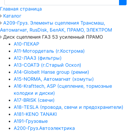
Главная страница
Каталог
А209-Груз. Элементы сцепления Трансмаш,
Автомагнат, RusDisk, БелАК, ПРАМО, ЭЛЕКТРОМ
Диск сцепления ГАЗ 53 усиленный ПРАМО
А10-ПЕКАР
А11-Мотордеталь (г.Кострома)
А12-ЛААЗ (фильтры)
А13-СОАТЭ (г.Старый Оскол)
А14-Globelt Hanse group (ремни)
А15-NORMA, Автомагнат (хомуты)
А16-Krafttech, ASP (сцепление, тормозные
колодки и диски)
А17-BRISK (свечи)
А18-TESLA (провода, свечи и предохранители)
А181-KENO TANAKI
А191-Грузовые
А200-Груз.Автоэлектрика