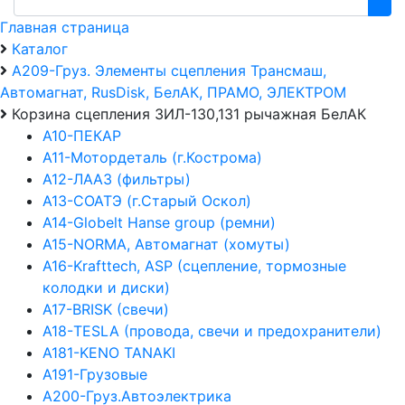
Главная страница
Каталог
А209-Груз. Элементы сцепления Трансмаш,
Автомагнат, RusDisk, БелАК, ПРАМО, ЭЛЕКТРОМ
Корзина сцепления ЗИЛ-130,131 рычажная БелАК
А10-ПЕКАР
А11-Мотордеталь (г.Кострома)
А12-ЛААЗ (фильтры)
А13-СОАТЭ (г.Старый Оскол)
А14-Globelt Hanse group (ремни)
А15-NORMA, Автомагнат (хомуты)
А16-Krafttech, ASP (сцепление, тормозные
колодки и диски)
А17-BRISK (свечи)
А18-TESLA (провода, свечи и предохранители)
А181-KENO TANAKI
А191-Грузовые
А200-Груз.Автоэлектрика