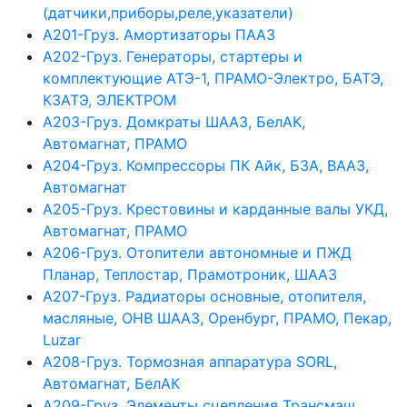
(датчики,приборы,реле,указатели)
А201-Груз. Амортизаторы ПААЗ
А202-Груз. Генераторы, стартеры и
комплектующие АТЭ-1, ПРАМО-Электро, БАТЭ,
КЗАТЭ, ЭЛЕКТРОМ
А203-Груз. Домкраты ШААЗ, БелАК,
Автомагнат, ПРАМО
А204-Груз. Компрессоры ПК Айк, БЗА, ВААЗ,
Автомагнат
А205-Груз. Крестовины и карданные валы УКД,
Автомагнат, ПРАМО
А206-Груз. Отопители автономные и ПЖД
Планар, Теплостар, Прамотроник, ШААЗ
А207-Груз. Радиаторы основные, отопителя,
масляные, ОНВ ШААЗ, Оренбург, ПРАМО, Пекар,
Luzar
А208-Груз. Тормозная аппаратура SORL,
Автомагнат, БелАК
А209-Груз. Элементы сцепления Трансмаш,