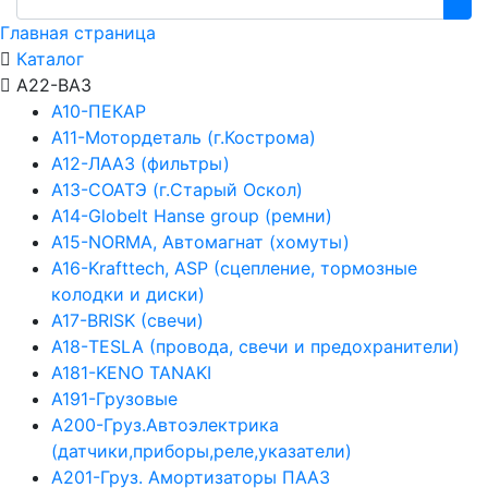
Главная страница
Каталог
А22-ВАЗ
А10-ПЕКАР
А11-Мотордеталь (г.Кострома)
А12-ЛААЗ (фильтры)
А13-СОАТЭ (г.Старый Оскол)
А14-Globelt Hanse group (ремни)
А15-NORMA, Автомагнат (хомуты)
А16-Krafttech, ASP (сцепление, тормозные
колодки и диски)
А17-BRISK (свечи)
А18-TESLA (провода, свечи и предохранители)
А181-KENO TANAKI
А191-Грузовые
А200-Груз.Автоэлектрика
(датчики,приборы,реле,указатели)
А201-Груз. Амортизаторы ПААЗ