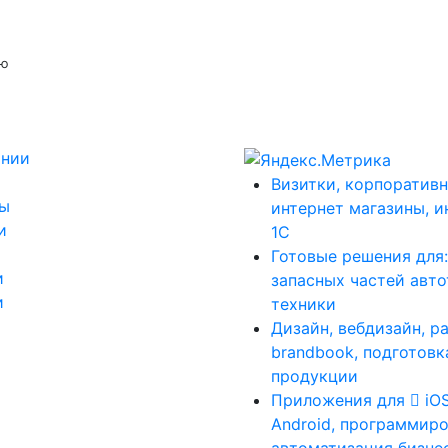
ую
ании
Визитки, корпоративн
ты
интернет магазины, и
и
1С
Готовые решения для
и
запасных частей авт
и
техники
Дизайн, вебдизайн, р
brandbook, подготовк
продукции
Приложения для
iO
Android, программиро
автоматизация бизне