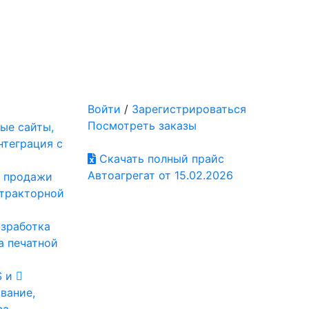
Войти
/
Зарегистрироваться
Посмотреть заказы
ые сайты,
нтеграция с
Скачать полный прайс
Автоагрегат от 15.02.2026
: продажи
отракторной
азработка
а печатной
S и
вание,
са