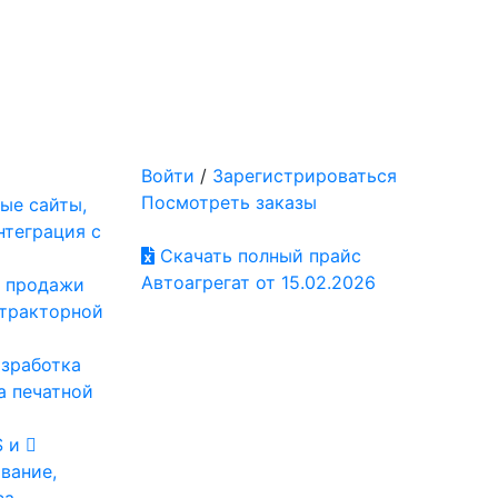
Войти
/
Зарегистрироваться
Посмотреть заказы
ые сайты,
нтеграция с
Скачать полный прайс
Автоагрегат от 15.02.2026
: продажи
отракторной
азработка
а печатной
S и
вание,
са