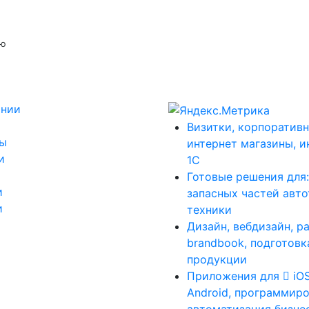
ую
ании
Визитки, корпоративн
ты
интернет магазины, и
и
1С
Готовые решения для
и
запасных частей авт
и
техники
Дизайн, вебдизайн, р
brandbook, подготовк
продукции
Приложения для
iO
Android, программиро
автоматизация бизне