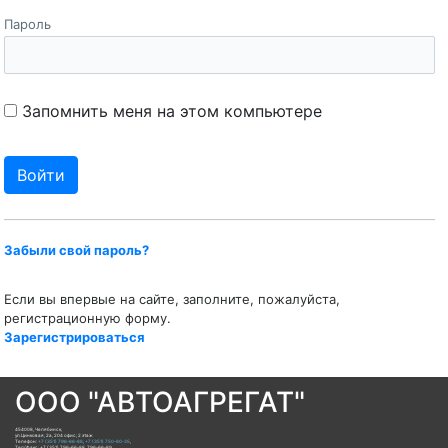
Пароль
Запомнить меня на этом компьютере
Забыли свой пароль?
Если вы впервые на сайте, заполните, пожалуйста,
регистрационную форму.
Зарегистрироваться
ООО "АВТОАГРЕГАТ"
454008
,
Челябинск
,
ул.Цинковая, 2а, 204 офис; 2 этаж
Телефон:
+7 (351) 796-66-88
,
+7 (351) 750-60-35
,
Тел/Факс:
+7 (351) 796-66-88, 796-66-89
,