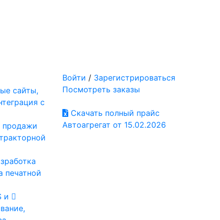
Войти
/
Зарегистрироваться
Посмотреть заказы
ые сайты,
нтеграция с
Скачать полный прайс
Автоагрегат от 15.02.2026
: продажи
отракторной
азработка
а печатной
S и
вание,
са