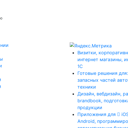
ую
ании
Визитки, корпоративн
ты
интернет магазины, и
и
1С
Готовые решения для
и
запасных частей авт
и
техники
Дизайн, вебдизайн, р
brandbook, подготовк
продукции
Приложения для
iO
Android, программиро
автоматизация бизне